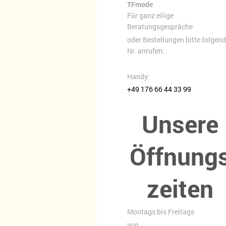
TFmode
Für ganz eilige
Beratungsgespräche
oder Bestellungen bitte folgen
Nr. anrufen:
Handy:
+49 176 66 44 33 99
Unsere
Öffnung
zeiten
Montags bis Freitags
von