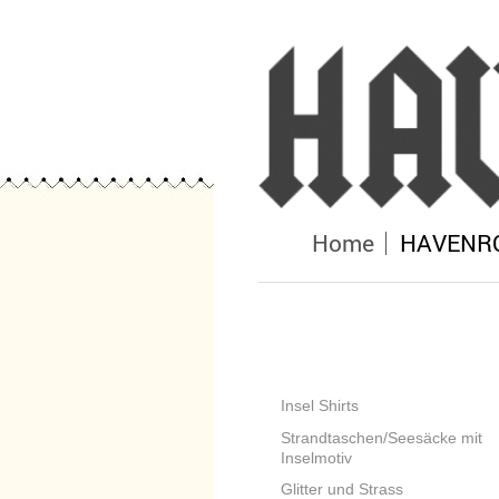
Home
HAVENROC
Insel Shirts
Strandtaschen/Seesäcke mit
Inselmotiv
Glitter und Strass