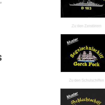
de
Zu den Zerstörern
s
Zu den Schulschiffen