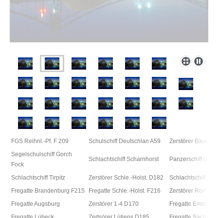
FGS Reihnl.-Pf. F 209
Schulschiff Deutschlan A59
Zerstörer Bayern
Segelschulschiff Gorch
Schlachtschiff Scharnhorst
Panzerschiff Graf
Fock
Schlachtschiff Tirpitz
Zerstörer Schle
.-Holst. D182
Schlachtschiff Bi
Fregatte Brandenburg F215
Fregatte Schle
.-Holst. F216
Zerstörer Rommel
Fregatte Augsburg
Zerstörer 1-4 D170
Fregatte Emden F
Fregatte Lübeck
Zertsörer Lütjens D185
Fregatte Sachsen